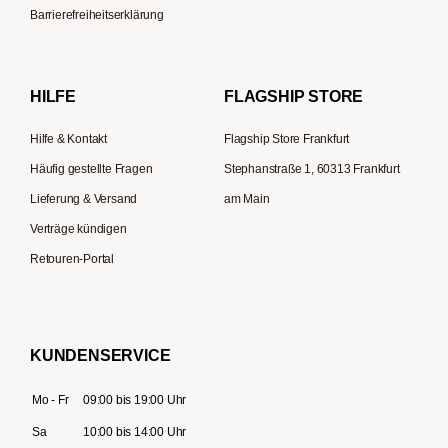
Kapselmaschinen
Zassenhaus
Barrierefreiheitserklärung
Reisekaffeemaschinen
Hario
Bialetti
HILFE
FLAGSHIP STORE
La Piccola
Hilfe & Kontakt
Flagship Store Frankfurt
Häufig gestellte Fragen
Stephanstraße 1, 60313 Frankfurt
Lieferung & Versand
am Main
Verträge kündigen
Retouren-Portal
KUNDENSERVICE
Mo - Fr
09:00 bis 19:00 Uhr
Sa
10:00 bis 14:00 Uhr