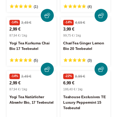
(1)
(4)
-14%
3,49 €
-14%
4,69 €
2,99 €
3,99 €
87,94 € / 1kg
99,75 € / 1kg
Yogi Tea Kurkuma Chai
ChariTea Ginger Lemon
Bio 17 Teebeutel
Bio 20 Teebeutel
(5)
(3)
-14%
3,49 €
-22%
8,99 €
2,99 €
6,99 €
87,94 € / 1kg
186,40 € / 1kg
Yogi Tea Natürlicher
Teahouse Exclusives TE
Abwehr Bio, 17 Teebeutel
Luxury Peppermint 15
Teebeutel