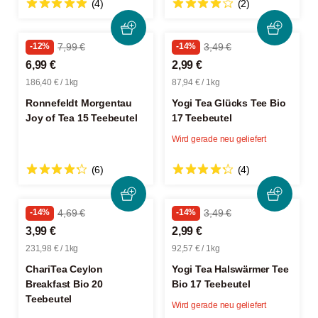
(4)
(2)
-12%
7,99 €
-14%
3,49 €
6,99 €
2,99 €
186,40 € / 1kg
87,94 € / 1kg
Ronnefeldt Morgentau
Yogi Tea Glücks Tee Bio
Joy of Tea 15 Teebeutel
17 Teebeutel
Wird gerade neu geliefert
(6)
(4)
-14%
4,69 €
-14%
3,49 €
3,99 €
2,99 €
231,98 € / 1kg
92,57 € / 1kg
ChariTea Ceylon
Yogi Tea Halswärmer Tee
Breakfast Bio 20
Bio 17 Teebeutel
Teebeutel
Wird gerade neu geliefert