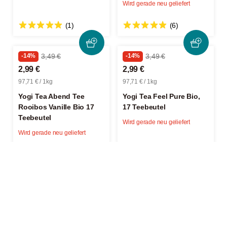
Wird gerade neu geliefert
(1)
(6)
-14%
3,49 €
-14%
3,49 €
2,99 €
2,99 €
97,71 € / 1kg
97,71 € / 1kg
Yogi Tea Abend Tee
Yogi Tea Feel Pure Bio,
Rooibos Vanille Bio 17
17 Teebeutel
Teebeutel
Wird gerade neu geliefert
Wird gerade neu geliefert
(3)
(2)
-12%
7,99 €
2,99 €
6,99 €
85,43 € / 1kg
133,14 € / 1kg
Bünting Earl Grey 20
Teebeutel
Teahouse Exclusives TE