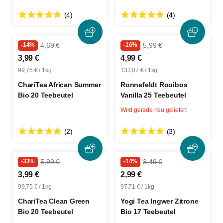
(4)
(4)
-14%
4,69 €
-16%
5,99 €
3,99 €
4,99 €
99,75 € / 1kg
133,07 € / 1kg
ChariTea African Summer
Ronnefeldt Rooibos
Bio 20 Teebeutel
Vanilla 25 Teebeutel
Wird gerade neu geliefert
(2)
(3)
-33%
5,99 €
-14%
3,49 €
3,99 €
2,99 €
99,75 € / 1kg
97,71 € / 1kg
ChariTea Clean Green
Yogi Tea Ingwer Zitrone
Bio 20 Teebeutel
Bio 17 Teebeutel