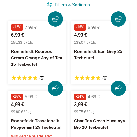
Filtern & Sortieren
-12%
7,99 €
-16%
5,99 €
6,99 €
4,99 €
155,33 € / 1kg
133,07 € / 1kg
Ronnefeldt Rooibos
Ronnefeldt Earl Grey 25
Cream Orange Joy of Tea
Teebeutel
15 Teebeutel
(5)
(6)
-16%
5,99 €
-14%
4,69 €
4,99 €
3,99 €
99,80 € / 1kg
99,75 € / 1kg
Ronnefeldt Teavelope®
ChariTea Green Himalaya
Peppermint 25 Teebeutel
Bio 20 Teebeutel
Wird gerade neu geliefert