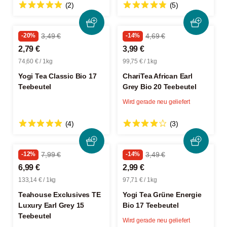
(2)
(5)
-20%
3,49 €
-14%
4,69 €
2,79 €
3,99 €
74,60 € / 1kg
99,75 € / 1kg
Yogi Tea Classic Bio 17
ChariTea African Earl
Teebeutel
Grey Bio 20 Teebeutel
Wird gerade neu geliefert
(4)
(3)
-12%
7,99 €
-14%
3,49 €
6,99 €
2,99 €
133,14 € / 1kg
97,71 € / 1kg
Teahouse Exclusives TE
Yogi Tea Grüne Energie
Luxury Earl Grey 15
Bio 17 Teebeutel
Teebeutel
Wird gerade neu geliefert