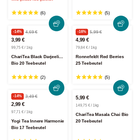
(6)
(5)
-14%
4,69 €
-16%
5,99 €
3,99 €
4,99 €
99,75 € / 1kg
79,84 € / 1kg
ChariTea Black Darjeeling
Ronnefeldt Red Berries
Bio 20 Teebeutel
25 Teebeutel
(2)
(5)
-14%
3,49 €
5,99 €
2,99 €
149,75 € / 1kg
97,71 € / 1kg
ChariTea Masala Chai Bio
Yogi Tea Innere Harmonie
20 Teebeutel
Bio 17 Teebeutel