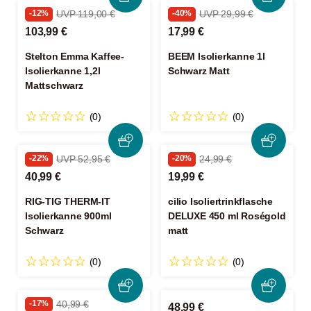
-12%
UVP 119,00 €
-40%
UVP 29,99 €
103,99 €
17,99 €
Stelton Emma Kaffee-
BEEM Isolierkanne 1l
Isolierkanne 1,2l
Schwarz Matt
Mattschwarz
(0)
(0)
-22%
UVP 52,95 €
-20%
24,99 €
40,99 €
19,99 €
RIG-TIG THERM-IT
cilio Isoliertrinkflasche
Isolierkanne 900ml
DELUXE 450 ml Roségold
Schwarz
matt
(0)
(0)
-17%
40,99 €
48,99 €