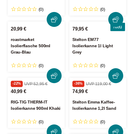
(0)
(0)
Neu
20,99 €
79,95 €
roastmarket
Stelton EM77
Isolierflasche 500ml
Isolierkanne 1l Light
Grau-Blau
Grey
(0)
(0)
-22%
UVP 52,95 €
-36%
UVP 119,00 €
40,99 €
74,99 €
RIG-TIG THERM-IT
Stelton Emma Kaffee-
Isolierkanne 900ml Khaki
Isolierkanne 1,2l Sand
(0)
(0)