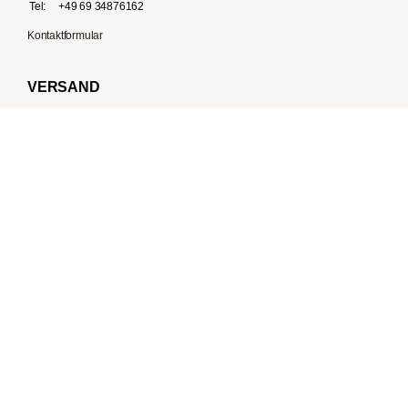
Tel:
+49 69 34876162
Kontaktformular
VERSAND
Vertrag hier widerrufen
ZAHLUNGSARTEN