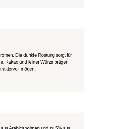
taromen. Die dunkle Röstung sorgt für
de, Kakao und feiner Würze prägen
araktervoll mögen.
% aus Arabicabohnen und zu 5% aus