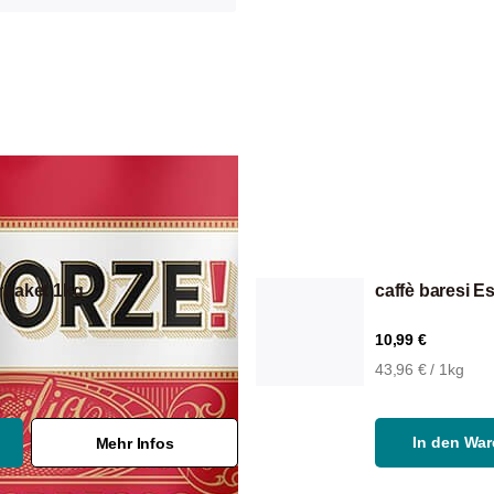
erpaket 1kg
caffè baresi 
10,99 €
43,96 € / 1kg
In den Wa
Mehr Infos