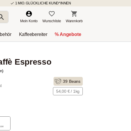
1 MIO. GLÜCKLICHE KUND*INNEN
Mein Konto
Wunschliste
Warenkorb
ubehör
Kaffeebereiter
% Angebote
ffè Espresso
n)
39
Beans
nd
54,00 € / 1kg
sse