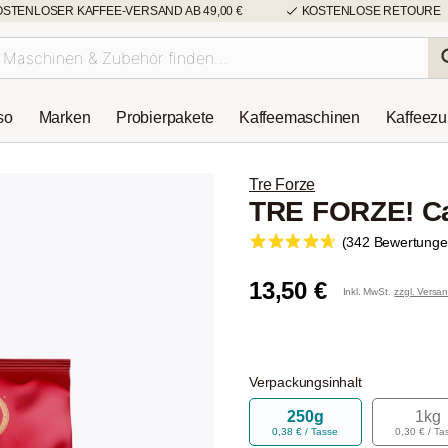
OSTENLOSER KAFFEE-VERSAND AB 49,00 €
KOSTENLOSE RETOURE
so
Marken
Probierpakete
Kaffeemaschinen
Kaffeez
Tre Forze
TRE FORZE! Ca
(342 Bewertunge
13,50 €
Inkl. MwSt.
zzgl. Versa
Verpackungsinhalt
250g
1kg
0,38 € / Tasse
0,30 € / Ta