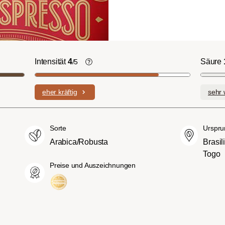
Intensität
4
Säure
/5
ht-/Cinnamon-
Die individuellen Aromen der
n ausgeprägte
verwendeten Bohnen prägen die
eher kräftig
sehr 
plexe Säuren bei
Intensität einer Sorte, die eher leicht u
itterstoffen.
fein (1) oder aber auch besonders
merican- bzw.
intensiv und kräftig (5) schmecken kan
Sorte
Urspru
üßer und weniger
Arabica/Robusta
Brasil
ngen, mit
Togo
hmack und vollem
Preise und Auszeichnungen
ch-/Italian):
rper mit
romen und
ingem Säureanteil.