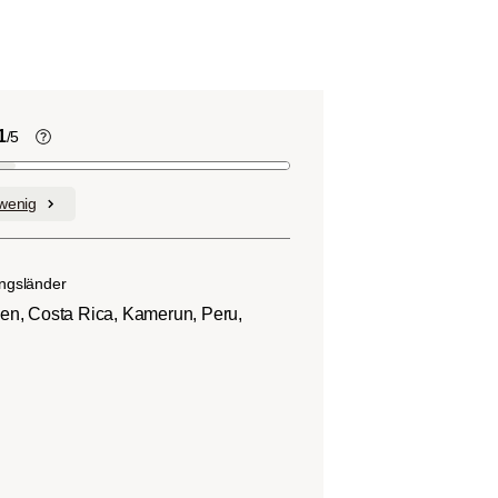
1
/5
Kaffeebohnen enthalten, wie viele
andere Lebensmittel auch, Säure. Der
wenig
nd
Grad des Säuregehalts hängt von
verschiedenen Faktoren wie der
n.
Bohnensorte, Anbauhöhe, Herkunft und
ngsländer
besonders der Röstung ab.
ien, Costa Rica, Kamerun, Peru,