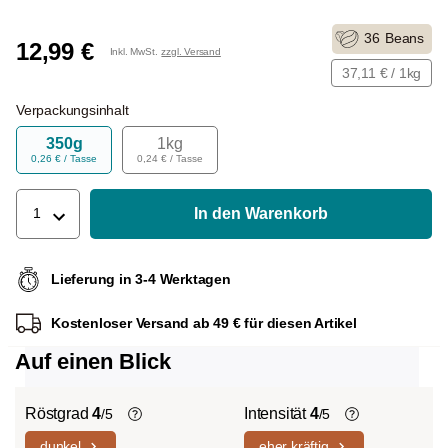
36
Beans
12,99 €
Inkl. MwSt.
zzgl. Versand
37,11 € / 1kg
Verpackungsinhalt
350g
1kg
0,26 € / Tasse
0,24 € / Tasse
In den Warenkorb
1
Lieferung in 3-4 Werktagen
Kostenloser Versand ab 49 € für diesen Artikel
Auf einen Blick
Röstgrad
4
Intensität
4
/5
/5
dunkel
eher kräftig