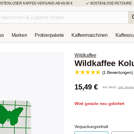
OSTENLOSER KAFFEE-VERSAND AB 49,00 €
KOSTENLOSE RETOURE
so
Marken
Probierpakete
Kaffeemaschinen
Kaffeez
Wildkaffee
Wildkaffee Ko
(1 Bewertungen)
15,49 €
Inkl. MwSt.
zzgl. Versa
Wird gerade neu geliefert
Verpackungsinhalt