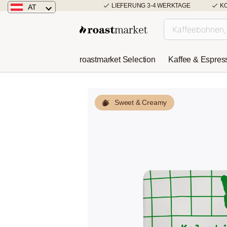
LIEFERUNG 3-4 WERKTAGE
K
AT
Österreich
Deutschland
roastmarket Selection
Kaffee & Espres
Niederlande
Sweet & Creamy