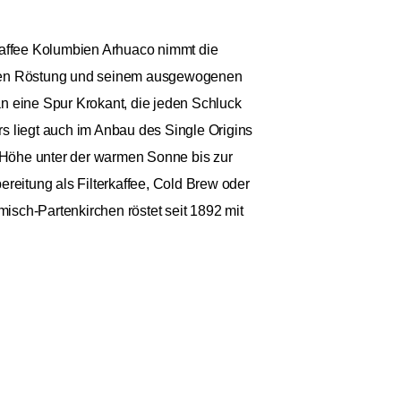
dkaffee Kolumbien Arhuaco nimmt die
ttleren Röstung und seinem ausgewogenen
n eine Spur Krokant, die jeden Schluck
 liegt auch im Anbau des Single Origins
 Höhe unter der warmen Sonne bis zur
reitung als Filterkaffee, Cold Brew oder
misch-Partenkirchen röstet seit 1892 mit
en Kaffee-Kreationen, das sich sehen und
Benachrichtige mich