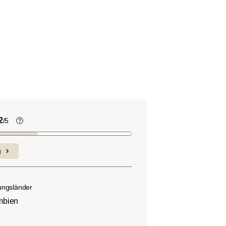
2
/5
Kaffeebohnen enthalten, wie viele
andere Lebensmittel auch, Säure. Der
g
nd
Grad des Säuregehalts hängt von
verschiedenen Faktoren wie der
n.
Bohnensorte, Anbauhöhe, Herkunft und
ungsländer
besonders der Röstung ab.
mbien