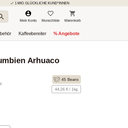
1 MIO. GLÜCKLICHE KUND*INNEN
Mein Konto
Wunschliste
Warenkorb
ubehör
Kaffeebereiter
% Angebote
lumbien Arhuaco
45
Beans
nd
44,26 € / 1kg