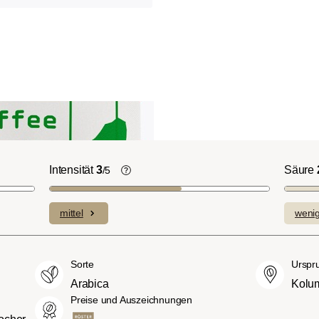
Intensität
3
Säure
/5
ht-/Cinnamon-
Die individuellen Aromen der
n ausgeprägte
verwendeten Bohnen prägen die
mittel
weni
plexe Säuren bei
Intensität einer Sorte, die eher leicht u
itterstoffen.
fein (1) oder aber auch besonders
merican- bzw.
intensiv und kräftig (5) schmecken kan
Sorte
Urspr
üßer und weniger
Arabica
Kolu
ngen, mit
Preise und Auszeichnungen
hmack und vollem