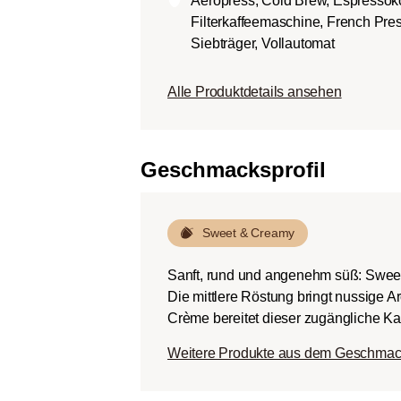
Aeropress, Cold Brew, Espressok
Körper.
Filterkaffeemaschine, French Pres
Dunkle Röstung (Fren
Siebträger, Vollautomat
Schokoladig süßer Kö
ausgeprägten Rösta
Alle Produktdetails ansehen
Bitterstoffen bei ger
Geschmacksprofil
Sweet & Creamy
Sanft, rund und angenehm süß: Swee
Die mittlere Röstung bringt nussige 
Crème bereitet dieser zugängliche Kaf
Weitere Produkte aus dem Geschmac