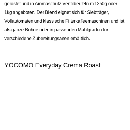
geröstet und in Aromaschutz-Ventilbeuteln mit 250g oder
1kg angeboten. Der Blend eignet sich für Siebträger,
Vollautomaten und klassische Filterkaffeemaschinen und ist
als ganze Bohne oder in passenden Mahlgraden für
verschiedene Zubereitungsarten erhältlich.
YOCOMO Everyday Crema Roast
General
In den Warenkorb
1
Ursprungskontinente
Asien, Südamerika
Ursprungsländer
Brasilien, Indien, Peru
Bohnensorte
Arabica/Robusta
Aufbereitungstyp
natural