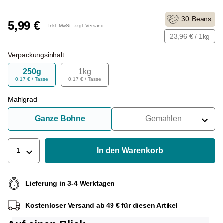
30
Beans
5,99 €
Inkl. MwSt.
zzgl. Versand
23,96 € / 1kg
Verpackungsinhalt
250g
1kg
0,17 € / Tasse
0,17 € / Tasse
Mahlgrad
Ganze Bohne
Gemahlen
Für Siebträger
Für Filter
In den Warenkorb
1
Für French Press
Lieferung in 3-4 Werktagen
Für Espressokocher
Kostenloser Versand ab 49 € für diesen Artikel
Für Aeropress