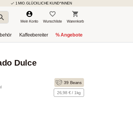
1 MIO. GLÜCKLICHE KUND*INNEN
Mein Konto
Wunschliste
Warenkorb
ubehör
Kaffeebereiter
% Angebote
ado Dulce
39
Beans
nd
26,98 € / 1kg