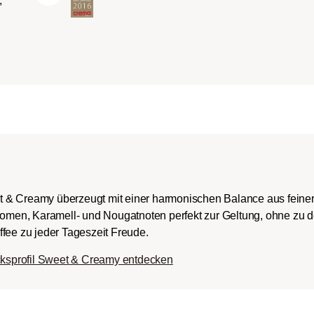
,
ch-/Italian):
rper mit
romen und
ingem Säureanteil.
t & Creamy überzeugt mit einer harmonischen Balance aus fein
Aromen, Karamell- und Nougatnoten perfekt zur Geltung, ohne zu 
fee zu jeder Tageszeit Freude.
ksprofil Sweet & Creamy entdecken