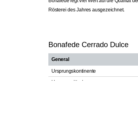
Bonafede legt viel Wert auf die Qualitä
Rösterei des Jahres ausgezeichnet.
Bonafede Cerrado Dulce
General
Ursprungskontinente
Ursprungsländer
B
Bohnensorte
C
D
Röstung
Hauptnote Aroma
Nebennote Aroma
Verpackungsart