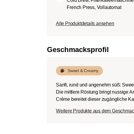
Cold Brew, Filterkaffeemaschine
Körper.
French Press, Vollautomat
Dunkle Röstung (Fren
Schokoladig süßer Kö
Alle Produktdetails ansehen
ausgeprägten Rösta
Bitterstoffen bei ger
Geschmacksprofil
Sweet & Creamy
Sanft, rund und angenehm süß: Swee
Die mittlere Röstung bringt nussige 
Crème bereitet dieser zugängliche Kaf
Weitere Produkte aus dem Geschmac