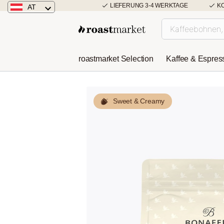
LIEFERUNG 3-4 WERKTAGE
K
AT
Österreich
Deutschland
roastmarket Selection
Kaffee & Espres
Niederlande
Sweet & Creamy