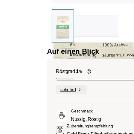
Auf einen Blick
Röstgrad
1
/5
Helle Röstung (Lig
Roast):
Es dominiere
sehr hell
Fruchtnoten und kom
geringen Anteilen an B
Mittlere Röstung (A
Geschmack
City-Roast):
Etwas s
Nussig, Röstig
sauer als helle Röstu
Zubereitungsempfehlung
ausgewogenem Gesc