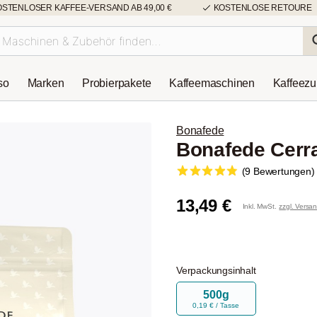
OSTENLOSER KAFFEE-VERSAND AB 49,00 €
KOSTENLOSE RETOURE
so
Marken
Probierpakete
Kaffeemaschinen
Kaffeez
Bonafede
Bonafede Cerr
(9 Bewertungen)
13,49 €
Inkl. MwSt.
zzgl. Versa
Verpackungsinhalt
500g
0,19 € / Tasse