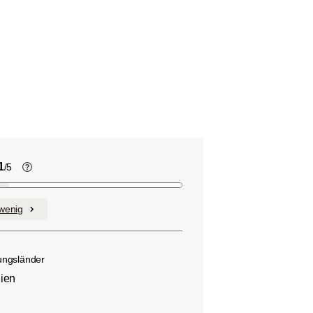
1
/5
Kaffeebohnen enthalten, wie viele
andere Lebensmittel auch, Säure. Der
wenig
nd
Grad des Säuregehalts hängt von
verschiedenen Faktoren wie der
n.
Bohnensorte, Anbauhöhe, Herkunft und
ungsländer
besonders der Röstung ab.
lien