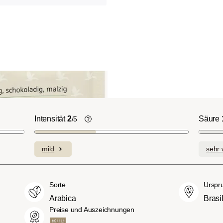
Intensität
2
Säure
/5
ht-/Cinnamon-
Die individuellen Aromen der
n ausgeprägte
verwendeten Bohnen prägen die
mild
sehr 
plexe Säuren bei
Intensität einer Sorte, die eher leicht u
itterstoffen.
fein (1) oder aber auch besonders
merican- bzw.
intensiv und kräftig (5) schmecken kan
Sorte
Urspr
üßer und weniger
Arabica
Brasi
ngen, mit
Preise und Auszeichnungen
hmack und vollem