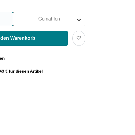
Gemahlen
Für Siebträger
Für Filter
 den Warenkorb
Für French Press
gen
Für Espressokocher
9 € für diesen Artikel
Für Aeropress