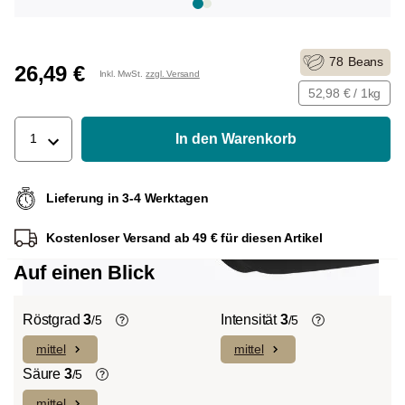
78
Beans
26,49 €
Inkl. MwSt.
zzgl. Versand
52,98 € / 1kg
In den Warenkorb
1
Lieferung in 3-4 Werktagen
Kostenloser Versand ab 49 € für diesen Artikel
Auf einen Blick
Röstgrad
3
Intensität
3
/5
/5
mittel
mittel
Helle Röstung (Light-/Cinnamon-
Die individuellen Aromen der
Roast):
Es dominieren ausgeprägte
verwendeten Bohnen prägen die
Säure
3
/5
Fruchtnoten und komplexe Säuren bei
Intensität einer Sorte, die eher leicht und
mittel