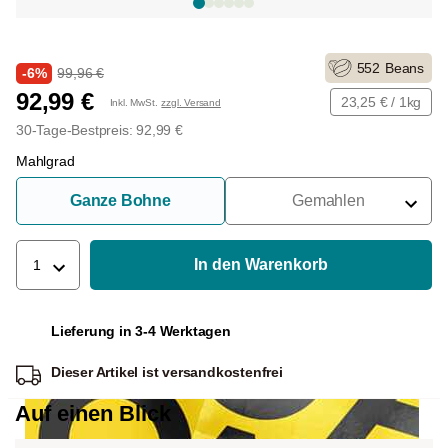
552
Beans
-6%
99,96 €
92,99 €
23,25 € / 1kg
Inkl. MwSt.
zzgl. Versand
30-Tage-Bestpreis: 92,99 €
Mahlgrad
Ganze Bohne
Gemahlen
Für Siebträger
Für Filter
In den Warenkorb
1
Für French Press
Lieferung in 3-4 Werktagen
Für Espressokocher
Dieser Artikel ist
versandkostenfrei
Für Aeropress
Auf einen Blick