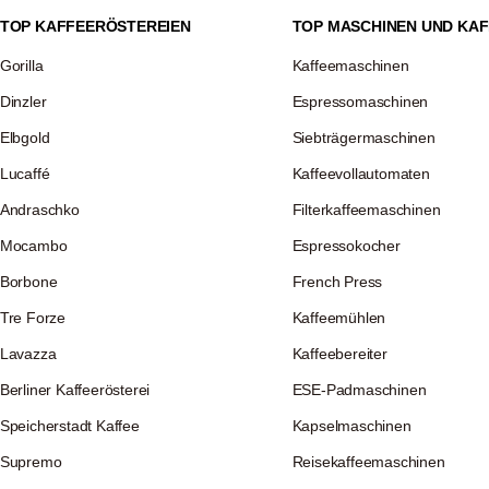
TOP KAFFEERÖSTEREIEN
TOP MASCHINEN UND KAF
Gorilla
Kaffeemaschinen
Dinzler
Espressomaschinen
Elbgold
Siebträgermaschinen
Lucaffé
Kaffeevollautomaten
Andraschko
Filterkaffeemaschinen
Mocambo
Espressokocher
Borbone
French Press
Tre Forze
Kaffeemühlen
Lavazza
Kaffeebereiter
Berliner Kaffeerösterei
ESE-Padmaschinen
Speicherstadt Kaffee
Kapselmaschinen
Supremo
Reisekaffeemaschinen