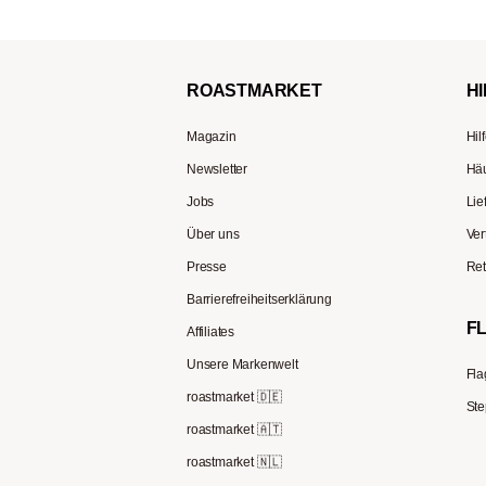
ROAST
MARKET
HI
Magazin
Hil
Newsletter
Häu
Jobs
Lie
Über uns
Ver
Presse
Ret
Barrierefreiheitserklärung
F
Affiliates
Unsere Markenwelt
Fla
roastmarket 🇩🇪
Ste
roastmarket 🇦🇹
roastmarket 🇳🇱