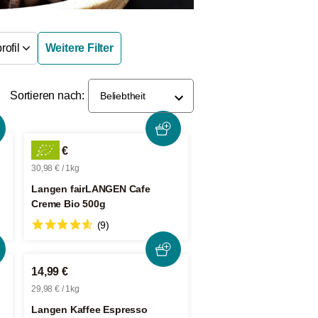
ofil
Weitere Filter
Sortieren nach:
Beliebtheit
15,49 €
30,98 € / 1kg
Langen fairLANGEN Cafe
Creme Bio 500g
(9)
14,99 €
29,98 € / 1kg
Langen Kaffee Espresso