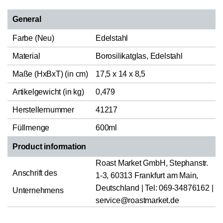
General
Farbe (Neu)
Edelstahl
Material
Borosilikatglas, Edelstahl
Maße (HxBxT) (in cm)
17,5 x 14 x 8,5
Artikelgewicht (in kg)
0,479
Herstellernummer
41217
Füllmenge
600ml
Product information
Roast Market GmbH, Stephanstr.
Anschrift des
1-3, 60313 Frankfurt am Main,
Deutschland | Tel: 069-34876162 |
Unternehmens
service@roastmarket.de