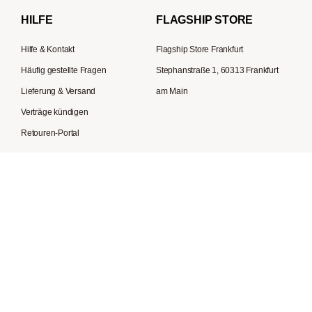
Bialetti
HILFE
FLAGSHIP STORE
La Piccola
Hilfe & Kontakt
Flagship Store Frankfurt
Häufig gestellte Fragen
Stephanstraße 1, 60313 Frankfurt
Lieferung & Versand
am Main
Verträge kündigen
Retouren-Portal
In den Warenkorb
1
KUNDENSERVICE
Mo - Fr
09:00 bis 19:00 Uhr
Sa
10:00 bis 14:00 Uhr
Tel:
+49 69 34876162
Kontaktformular