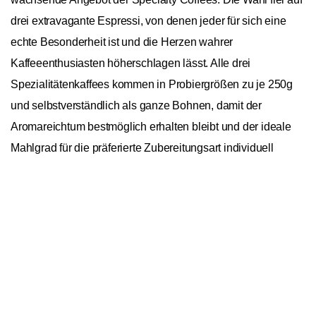
drei extravagante Espressi, von denen jeder für sich eine
echte Besonderheit ist und die Herzen wahrer
Kaffeeenthusiasten höherschlagen lässt. Alle drei
Spezialitätenkaffees kommen in Probiergrößen zu je 250g
und selbstverständlich als ganze Bohnen, damit der
Aromareichtum bestmöglich erhalten bleibt und der ideale
Mahlgrad für die präferierte Zubereitungsart individuell
gewählt werden kann.
In den Warenkorb
1
Dinzler Espresso Dark Roast 250g
General
Ursprungskontinente
Asien, Nordamerika