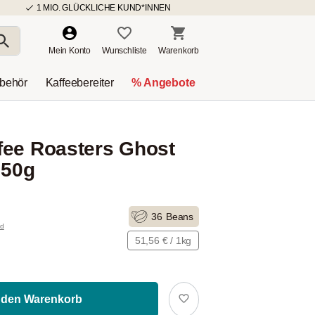
1 MIO. GLÜCKLICHE KUND*INNEN
Mein Konto
Wunschliste
Warenkorb
ubehör
Kaffeebereiter
% Angebote
fee Roasters Ghost
250g
36
Beans
nd
51,56 € / 1kg
 den Warenkorb