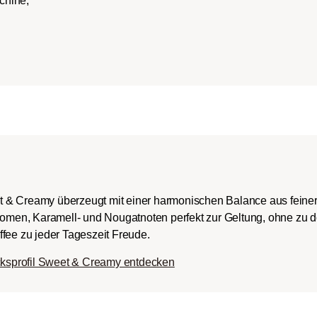
chine,
ch-/Italian):
rper mit
romen und
ingem Säureanteil.
t & Creamy überzeugt mit einer harmonischen Balance aus fein
Aromen, Karamell- und Nougatnoten perfekt zur Geltung, ohne zu 
fee zu jeder Tageszeit Freude.
ksprofil Sweet & Creamy entdecken