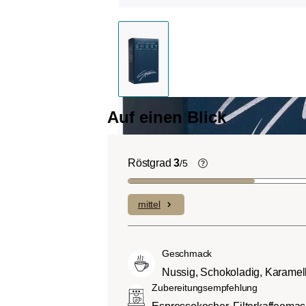
Auf einen Blick
Röstgrad
3
/5
Helle Röstung (Lig
Roast):
Es dominiere
mittel
Fruchtnoten und kom
geringen Anteilen an B
Mittlere Röstung (A
Geschmack
City-Roast):
Etwas s
Nussig, Schokoladig, Karamel
sauer als helle Röstu
Zubereitungsempfehlung
ausgewogenem Gesc