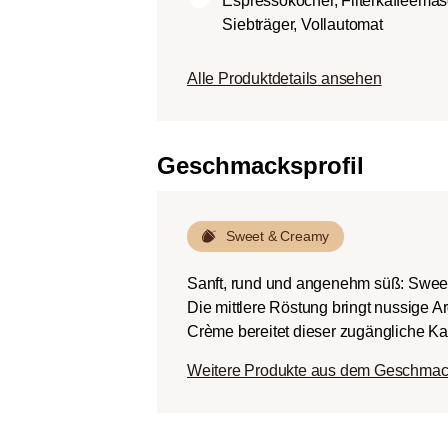
Espressokocher, Filterkaffeemas
Körper.
Siebträger, Vollautomat
Dunkle Röstung (Fren
Schokoladig süßer Kö
Alle Produktdetails ansehen
ausgeprägten Rösta
Bitterstoffen bei ger
Geschmacksprofil
Sweet & Creamy
Sanft, rund und angenehm süß: Swee
Die mittlere Röstung bringt nussige 
Crème bereitet dieser zugängliche Kaf
Weitere Produkte aus dem Geschmac