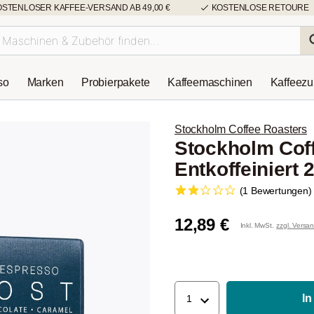
OSTENLOSER KAFFEE-VERSAND AB 49,00 €
KOSTENLOSE RETOURE
so
Marken
Probierpakete
Kaffeemaschinen
Kaffeez
Stockholm Coffee Roasters
Stockholm Cof
Entkoffeiniert 
(1 Bewertungen)
12,89 €
Inkl. MwSt.
zzgl. Versa
In
1