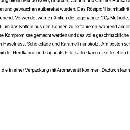
hung bilden Mundo Novo, Bourbon, Caturra und Catimor Rohkaffee
nd gewaschen aufbereitet wurden. Das Röstprofil ist mittelkräft
honend. Verwendet wurde nämlich die sogenannte CO₂-Methode, e
t, um das Koffein aus den Bohnen zu extrahieren, während ander
ne Kompromisse gemacht werden und das volle geschmackliche S
n Haselnuss, Schokolade und Karamell nur strotzt. Am besten s
mit der Herdkanne und sogar als Filterkaffee kann er sich sehen
, die in einer Verpackung mit Aromaventil kommen. Dadurch kan
 ohne dass dabei wertvolle Aromen verloren gehen. Stockholm Cof
12,8
Stockholm Coffee Roasters
 Hauptstadt. Seit der Gründung verfolgt das Unternehmen die Mis
51,56 
Ghost Entkoffeiniert 250g
Inkl. Mw
den. Mit Schwerpunkt auf Nachhaltigkeit und Transparenz in der Li
vielfältige Auswahl an Kaffeesorten für verschiedene Geschmäck
gezeichnete Qualität und einzigartige Aromen aus. Mit einem wac
Position in der nordischen Kaffeeszene und darüber hinaus ein.